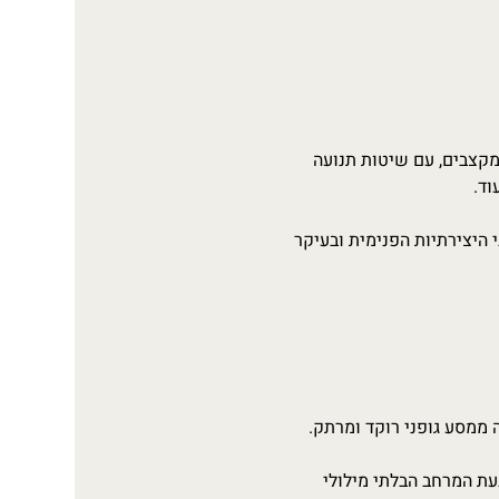
20 שנים..מי סופר.. עם חמשת המקצבים, עם שיטות תנועה 
וד.
 היצירתיות הפנימית ובעיקר 
ה ממסע גופני רוקד ומרתק.
ת המרחב הבלתי מילולי 