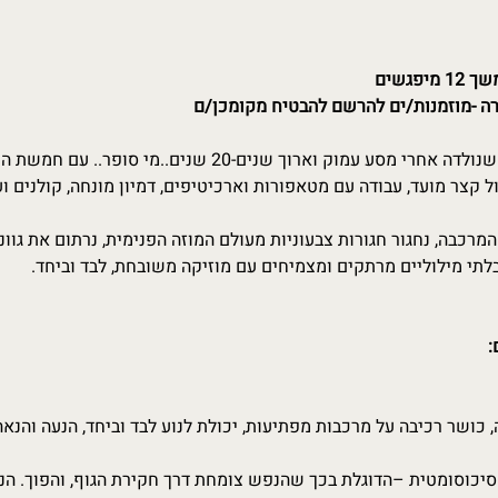
רה -מוזמנות/ים להרשם להבטיח מקומכן/ם
מתרגשת להזמין לסדרת תנועה שנולדה אחרי מסע עמוק וארוך שנים-
פול קצר מועד, עבודה עם מטאפורות וארכיטיפים, דמיון מונחה, קולנים וע
מרכבה, נחגור חגורות צבעוניות מעולם המוזה הפנימית, נרתום את גווני
לתי מילוליים מרתקים ומצמיחים עם מוזיקה משובחת, לבד וביחד.
:
, כושר רכיבה על מרכבות מפתיעות, יכולת לנוע לבד וביחד, הנעה והנא
יכוסומטית –הדוגלת בכך שהנפש צומחת דרך חקירת הגוף, והפוך. הנע